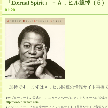
「Eternal Spirit」 －Ａ．ヒル追悼（５）
01:20
加持です。まずはＡ．ヒル関連の情報サイト再掲
●米ブルーノートの公式ＨＰ。ニュースページにアンドリューへの追悼文
http://www.bluenote.com/
●アンドリュー・ヒル自身のオフィシャルサイト（豊富なライブ音源など