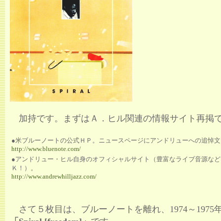
加持です。まずはＡ．ヒル関連の情報サイト再掲
●米ブルーノートの公式ＨＰ。ニュースページにアンドリューへの追悼文
http://www.bluenote.com/
●アンドリュー・ヒル自身のオフィシャルサイト（豊富なライブ音源など
Ｋ！）。
http://www.andrewhilljazz.com/
さて５枚目は、ブルーノートを離れ、1974～1975