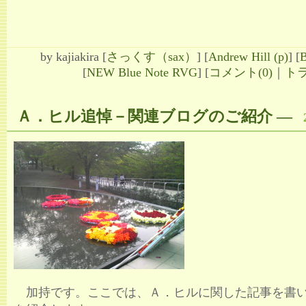
by
kajiakira
[
さっくす（sax）
]
[
Andrew Hill (p)
]
[
B
[
NEW Blue Note RVG
]
[
コメント(0)
｜
トラ
Ａ．ヒル追悼－関連ブログのご紹介
―
加持です。ここでは、Ａ．ヒルに関した記事を書