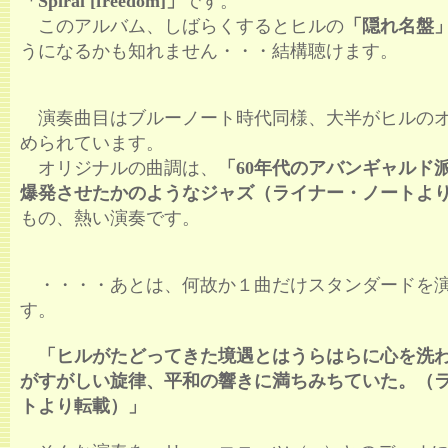
「Spiral [freedom]」
です。
このアルバム、しばらくするとヒルの
「隠れ名盤
うになるかも知れません・・・結構聴けます。
演奏曲目はブルーノート時代同様、大半がヒルの
められています。
オリジナルの曲調は、
「60年代のアバンギャルド
爆発させたかのようなジャズ（ライナー・ノートよ
もの、熱い演奏です。
・・・・あとは、何故か１曲だけスタンダードを
す。
「ヒルがたどってきた境遇とはうらはらに心を洗
がすがしい旋律、平和の響きに満ちみちていた。（
トより転載）」