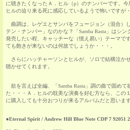
に聴きたくなったＡ．ヒル（p）のナンバーです。今
ヒルの迫り来る死に感応しているようで怖いですが
曲調は、レゲエとサンバをフュージョン（混合）
テン・ナンバー」なのかな？「Samba Rasta」はシ
発売したい程、キャッチーな（憶え易い）テーマで
ても飽きが来ないのは何故でしょうか・・・。
さらにハッチャーソンとヒルが、ソロで結構泣か
聴かせてくれます。
欲を言えば全編、「Samba Rasta」調の曲で固め
た・・・Ａ．ヒルの耽美な演奏を好む方なら、この
に購入しても十分おつりが来るアルバムだと思いま
●Eternal Spirit / Andrew Hill Blue Note CDP 7 92051 2