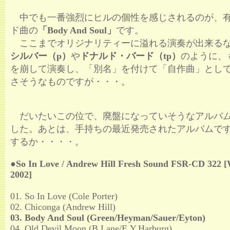
中でも一番強烈にヒルの個性を感じされるのが、
ド曲の
「Body And Soul」
です。
ここまでオリジナリティーに溢れる演奏が出来る
シルバー（p）
や
ドナルド・バード（tp）
のように、
を崩して演奏し、「別名」を付けて「自作曲」とし
さそうなものですが・・・。
だいたいこの位で、廃盤になっていそうなアルバ
した。あとは、手持ちの最近発売されたアルバムで
するか・・・・。
●So In Love / Andrew Hill Fresh Sound FSR-CD 322 
2002]
01. So In Love (Cole Porter)
02. Chiconga (Andrew Hill)
03. Body And Soul (Green/Heyman/Sauer/Eyton)
04. Old Devil Moon (B.Lane/E.Y.Harburg)