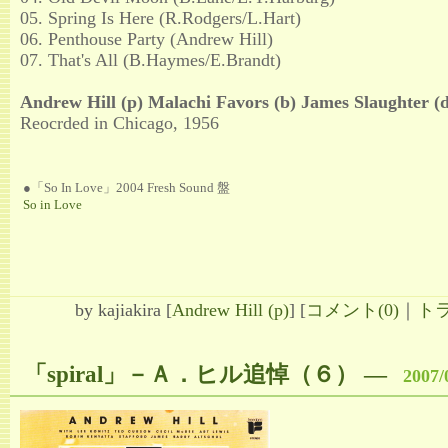
05. Spring Is Here (R.Rodgers/L.Hart)
06. Penthouse Party (Andrew Hill)
07. That's All (B.Haymes/E.Brandt)
Andrew Hill (p) Malachi Favors (b) James Slaughter (d
Reocrded in Chicago, 1956
●「So In Love」2004 Fresh Sound 盤
So in Love
by
kajiakira
[
Andrew Hill (p)
]
[
コメント(0)
｜
トラ
「spiral」－Ａ．ヒル追悼（６）
―
2007/