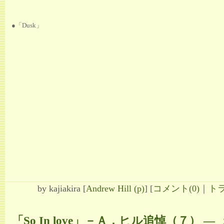
●「Dusk」
by
kajiakira
[
Andrew Hill (p)
]
[
コメント(0)
｜
トラ
「So In love」－Ａ．ヒル追悼（７）
―