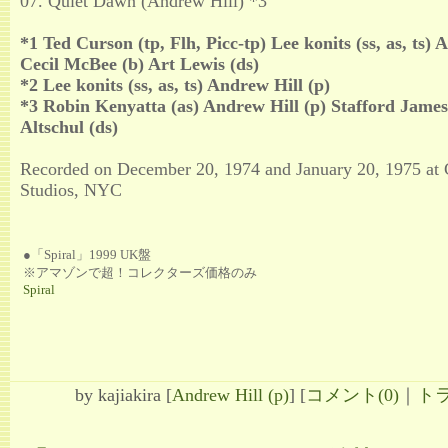
07. Quiet Dawn (Andrew Hill) *3
*1 Ted Curson (tp, Flh, Picc-tp) Lee konits (ss, as, ts) 
Cecil McBee (b) Art Lewis (ds)
*2 Lee konits (ss, as, ts) Andrew Hill (p)
*3 Robin Kenyatta (as) Andrew Hill (p) Stafford James
Altschul (ds)
Recorded on December 20, 1974 and January 20, 1975 at 
Studios, NYC
●「Spiral」1999 UK盤
※アマゾンで超！コレクターズ価格のみ
Spiral
by
kajiakira
[
Andrew Hill (p)
]
[
コメント(0)
｜
トラ