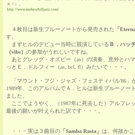
Ｋ！）。
http://www.andrewhilljazz.com/
４枚目は新生ブルーノートから発売された
「Eterna
す。
まずヒルのデビュー当時に競演している
Ｂ．ハッ
（vibs）
の参加がうれしいですね。
あとグレッグ・オズビー（as）の演奏、意外とハ
っとＥ．ドルフィー（as, bcl, fl）みたいで・・・。
「マウント・フジ・ジャズ・フェスティバル'86」
1989年、このアルバムでＡ．ヒルは新生ブルーノー
ました。
ここでようやく、（1987年に死去した）アルフレ
最後の願いが叶えられた訳です・・・。
・・・実は３曲目の
「Samba Rasta」
は、何故かこ