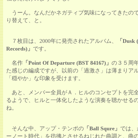
うーん。なんだかネガティブ気味になってきたの
り替えて、と。
７枚目は、2000年に発売されたアルバム、
「Dusk (
Records)」
です。
名作
「Point Of Departure (BST 84167)」
の３５周
た感じの編成ですが、以前の「過激さ」は薄まりア
「穏やか」な印象を受けます。
あと、メンバー全員がＡ．ヒルのコンセプトを完
るようで、ヒルと一体化したような演奏を聴かせる
ね。
そんな中、アップ・テンポの
「Ball Squre」
では、
ーノート時代」を彷彿とさせるねじれた曲調と、曲