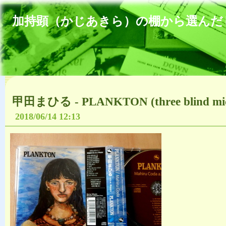
加持顕（かじあきら）の棚から選んだ
甲田まひる - PLANKTON (three blind mic
2018/06/14 12:13