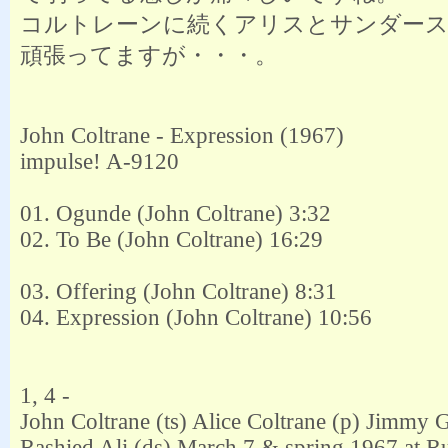
コルトレーンに続くアリスとサンダー
頑張ってますが・・・。
John Coltrane - Expression (1967)
impulse! A-9120
01. Ogunde (John Coltrane) 3:32
02. To Be (John Coltrane) 16:29
03. Offering (John Coltrane) 8:31
04. Expression (John Coltrane) 10:56
1, 4 -
John Coltrane (ts) Alice Coltrane (p) Jimmy G
Rashied Ali (ds) March 7 & spring 1967 at 